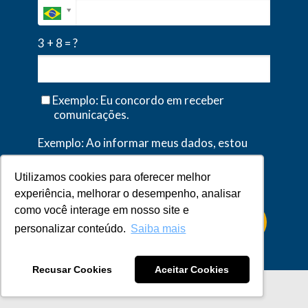
3 + 8 = ?
Exemplo: Eu concordo em receber
comunicações.
Exemplo: Ao informar meus dados, estou
ciente das diretrizes da
Política de
Privacidade
.
Utilizamos cookies para oferecer melhor
experiência, melhorar o desempenho, analisar
como você interage em nosso site e
Solicitar Demonstração
personalizar conteúdo.
Saiba mais
Recusar Cookies
Aceitar Cookies