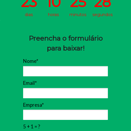
23
10
25
28
dias
horas
minutos
segundos
Preencha o formulário
para baixar!
Nome*
Email*
Empresa*
5 + 1 = ?